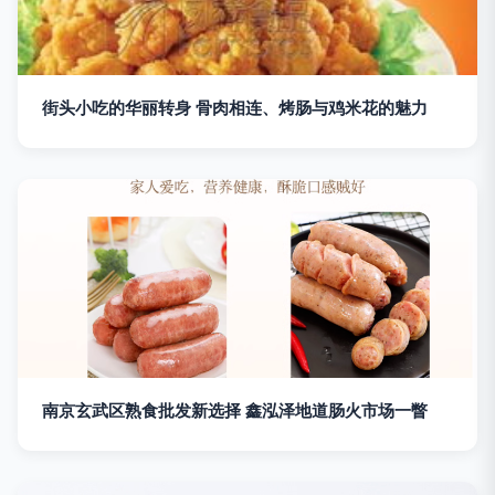
街头小吃的华丽转身 骨肉相连、烤肠与鸡米花的魅力
南京玄武区熟食批发新选择 鑫泓泽地道肠火市场一瞥