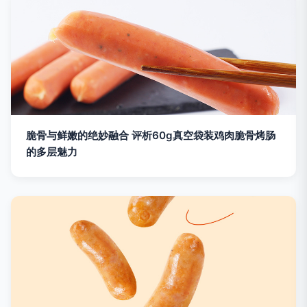
脆骨与鲜嫩的绝妙融合 评析60g真空袋装鸡肉脆骨烤肠
的多层魅力