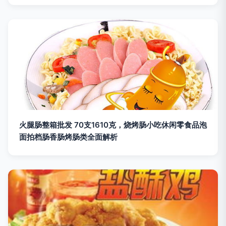
火腿肠整箱批发 70支1610克，烧烤肠小吃休闲零食品泡
面拍档肠香肠烤肠类全面解析