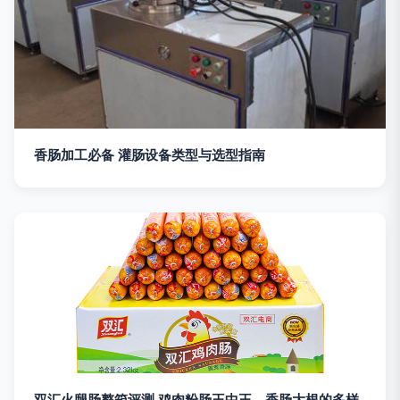
香肠加工必备 灌肠设备类型与选型指南
双汇火腿肠整箱评测 鸡肉粉肠王中王，香肠大根的多样