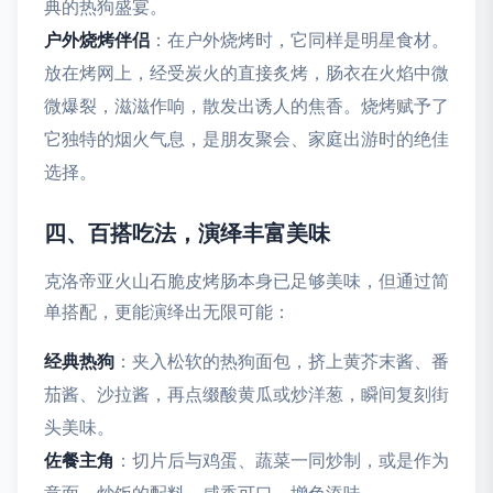
典的热狗盛宴。
户外烧烤伴侣
：在户外烧烤时，它同样是明星食材。
放在烤网上，经受炭火的直接炙烤，肠衣在火焰中微
微爆裂，滋滋作响，散发出诱人的焦香。烧烤赋予了
它独特的烟火气息，是朋友聚会、家庭出游时的绝佳
选择。
四、百搭吃法，演绎丰富美味
克洛帝亚火山石脆皮烤肠本身已足够美味，但通过简
单搭配，更能演绎出无限可能：
经典热狗
：夹入松软的热狗面包，挤上黄芥末酱、番
茄酱、沙拉酱，再点缀酸黄瓜或炒洋葱，瞬间复刻街
头美味。
佐餐主角
：切片后与鸡蛋、蔬菜一同炒制，或是作为