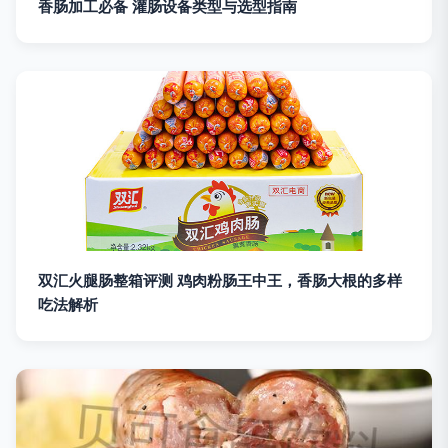
香肠加工必备 灌肠设备类型与选型指南
双汇火腿肠整箱评测 鸡肉粉肠王中王，香肠大根的多样
吃法解析