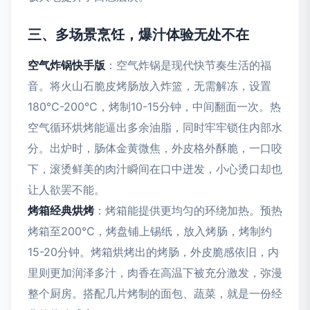
三、多场景烹饪，爆汁体验无处不在
空气炸锅快手版
：空气炸锅是现代快节奏生活的福
音。将火山石脆皮烤肠放入炸篮，无需解冻，设置
180℃-200℃，烤制10-15分钟，中间翻面一次。热
空气循环烘烤能逼出多余油脂，同时牢牢锁住内部水
分。出炉时，肠体金黄微焦，外皮格外酥脆，一口咬
下，滚烫鲜美的肉汁瞬间在口中迸发，小心烫口却也
让人欲罢不能。
烤箱经典烘烤
：烤箱能提供更均匀的环绕加热。预热
烤箱至200℃，烤盘铺上锡纸，放入烤肠，烤制约
15-20分钟。烤箱烘烤出的烤肠，外皮脆感依旧，内
里则更加润泽多汁，肉香在高温下被充分激发，弥漫
整个厨房。搭配几片烤制的面包、蔬菜，就是一份经