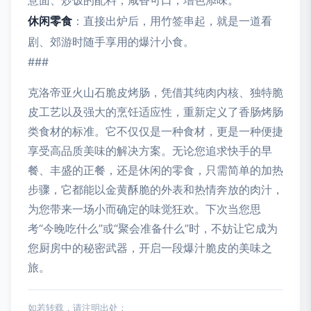
意面、炒饭的配料，咸香可口，增色添味。
休闲零食
：直接出炉后，用竹签串起，就是一道看
剧、郊游时随手享用的爆汁小食。
###
克洛帝亚火山石脆皮烤肠，凭借其纯肉内核、独特脆
皮工艺以及强大的烹饪适应性，重新定义了香肠烤肠
类食材的标准。它不仅仅是一种食材，更是一种便捷
享受高品质美味的解决方案。无论您追求快手的早
餐、丰盛的正餐，还是休闲的零食，只需简单的加热
步骤，它都能以金黄酥脆的外表和热情奔放的肉汁，
为您带来一场小而确定的味觉狂欢。下次当您思
考“今晚吃什么”或“聚会准备什么”时，不妨让它成为
您厨房中的秘密武器，开启一段爆汁脆皮的美味之
旅。
如若转载，请注明出处：