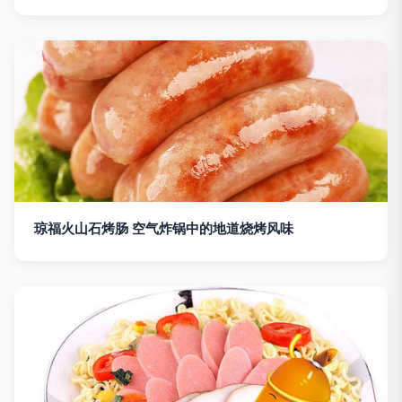
琼福火山石烤肠 空气炸锅中的地道烧烤风味