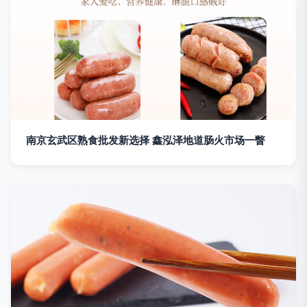
南京玄武区熟食批发新选择 鑫泓泽地道肠火市场一瞥