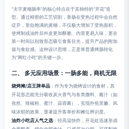
“夫宇麦穗肠串”的核心特点在于其独特的“开花”造
型。通过精密的工艺切割，香肠在受热过程中会自然
绽开，形似饱满的麦穗，不仅极大增加了受热面积，
使烤制或油炸后外皮更加酥脆、内里更易入味，更在
第一时间以别致形态吸引食客目光，提升产品的附加
值与食欲感。这种设计思维，正是将普通烤肠转化
为“网红小吃”的关键一步。
二、 多元应用场景：一肠多能，商机无限
烧烤摊/店王牌单品
：作为专为烧烤设计的食材，其
开花形态能充分吸收炭火香气与各类撒料、酱汁（如
孜然、辣椒粉、蜜汁、蒜蓉酱），实现外焦里嫩、风
味浓郁的效果，显著提升客单价和摊位辨识度。
油炸小吃店人气之选
：经高温快炸，开花处迅速形成