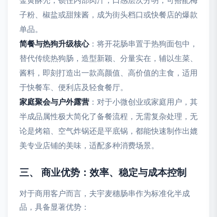
金黄酥壳，锁住内部肉汁，口感层次分明，可搭配梅
子粉、椒盐或甜辣酱，成为街头档口或快餐店的爆款
单品。
简餐与热狗升级核心
：将开花肠串置于热狗面包中，
替代传统热狗肠，造型新颖、分量实在，辅以生菜、
酱料，即刻打造出一款高颜值、高价值的主食，适用
于快餐车、便利店及轻食餐厅。
家庭聚会与户外露营
：对于小微创业或家庭用户，其
半成品属性极大简化了备餐流程，无需复杂处理，无
论是烤箱、空气炸锅还是平底锅，都能快速制作出媲
美专业店铺的美味，适配多种消费场景。
三、 商业优势：效率、稳定与成本控制
对于商用客户而言，夫宇麦穗肠串作为标准化半成
品，具备显著优势：