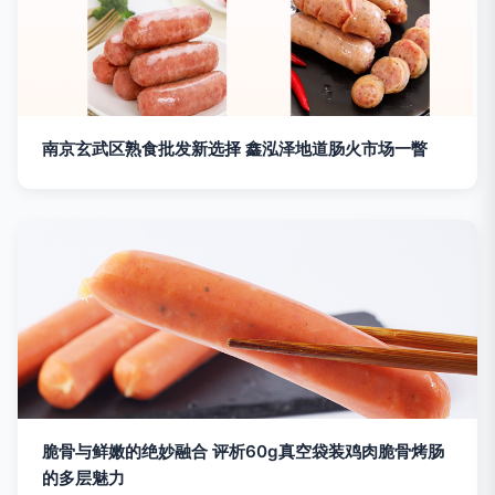
南京玄武区熟食批发新选择 鑫泓泽地道肠火市场一瞥
脆骨与鲜嫩的绝妙融合 评析60g真空袋装鸡肉脆骨烤肠
的多层魅力