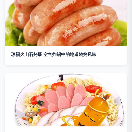
琼福火山石烤肠 空气炸锅中的地道烧烤风味