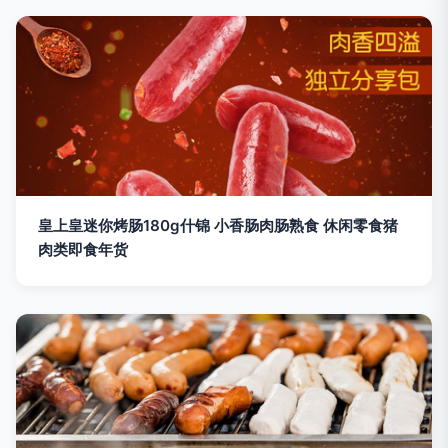
皇上皇迷你烤肠180g什锦 小香肠肉肠熟食 休闲零食猪
肉类即食年货