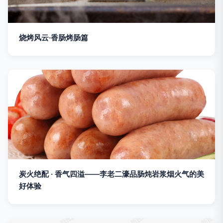
烧烤风云·香肠烤肠篇
炭火绝配 · 香气四溢——李老二濠品肠炖岩浆烟火气的美
好体验