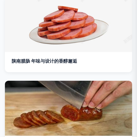
陕南腊肠 年味与设计的香醇邂逅