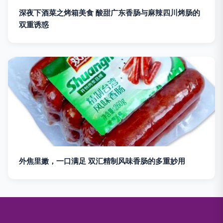
深夜下酒菜之烤箱美食 酸甜广东香肠与麻辣四川烤肠的
双重诱惑
外焦里嫩，一口满足 双汇精制风味香肠的多重妙用