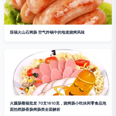
琼福火山石烤肠 空气炸锅中的地道烧烤风味
火腿肠整箱批发 70支1610克，烧烤肠小吃休闲零食品泡
面拍档肠香肠烤肠类全面解析