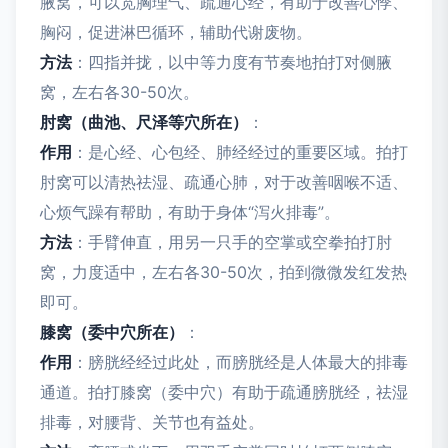
腋窝，可以宽胸理气、疏通心经，有助于改善心悸、
胸闷，促进淋巴循环，辅助代谢废物。
方法
：四指并拢，以中等力度有节奏地拍打对侧腋
窝，左右各30-50次。
肘窝（曲池、尺泽等穴所在）
：
作用
：是心经、心包经、肺经经过的重要区域。拍打
肘窝可以清热祛湿、疏通心肺，对于改善咽喉不适、
心烦气躁有帮助，有助于身体“泻火排毒”。
方法
：手臂伸直，用另一只手的空掌或空拳拍打肘
窝，力度适中，左右各30-50次，拍到微微发红发热
即可。
膝窝（委中穴所在）
：
作用
：膀胱经经过此处，而膀胱经是人体最大的排毒
通道。拍打膝窝（委中穴）有助于疏通膀胱经，祛湿
排毒，对腰背、关节也有益处。