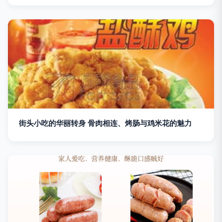
街头小吃的华丽转身 骨肉相连、烤肠与鸡米花的魅力