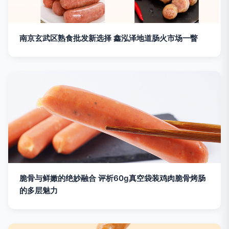
南京玄武区熟食批发新选择 鑫泓泽地道肠火市场一瞥
脆骨与鲜嫩的绝妙融合 评析60g真空袋装鸡肉脆骨烤肠
的多层魅力