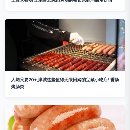
士林大香肠 正宗台式纯肉烤肠的夜市风味与商用价值
人均只要20+,津城这些值得无限回购的宝藏小吃店! 香肠
烤肠类