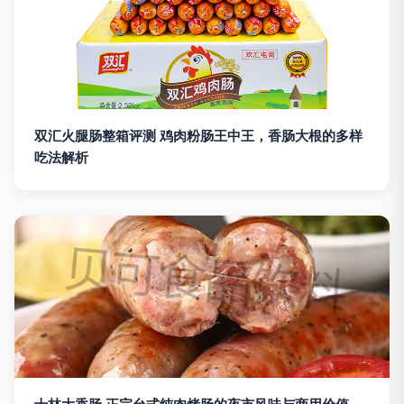
双汇火腿肠整箱评测 鸡肉粉肠王中王，香肠大根的多样
吃法解析